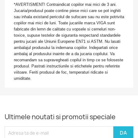
*AVERTISMENT! Contraindicat copiilor mai mici de 3 ani.
Jucaria/produsul poate contine piese mici care se pot inghiti
sau inhala existand pericolul de sufocare sau nu este potrivita
copiilor mai mici de luni. Toate jucariile marca VIGA sunt
fabricate din lemn de calitate cu vopsele si cerneluri non-
toxice, supuse testelor de siguranta respectand standardele
pentru jucarii ale Uniunii Europene EN71 si ASTM. Nu lasati
ambalajul produsului la indemana copiilor. Indepartati orice
ambalaj al produsului inainte de a da jucaria copilului. Va
recomandam sa supravegheati copilul in timp ce se foloseste
produsul. Pastrati instructiunile si etichetele pentru referinte
viitoare. Feriti produsul de foc, temperaturi ridicate si
umiditate.
Ultimele noutati si promotii speciale