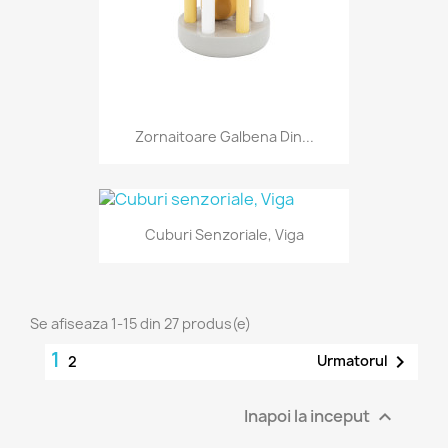
Zornaitoare Galbena Din...
Cuburi Senzoriale, Viga
Se afiseaza 1-15 din 27 produs(e)
1

Urmatorul
2
Inapoi la inceput
