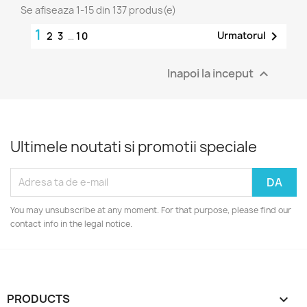
Se afiseaza 1-15 din 137 produs(e)
1

Urmatorul
2
3
…
10
Inapoi la inceput

Ultimele noutati si promotii speciale
You may unsubscribe at any moment. For that purpose, please find our
contact info in the legal notice.
PRODUCTS
