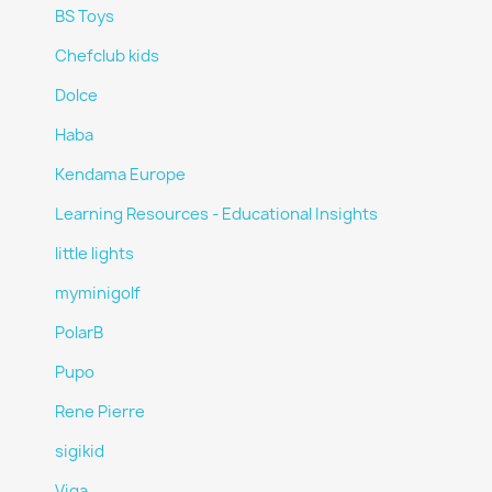
BS Toys
Chefclub kids
Dolce
Haba
Kendama Europe
Learning Resources - Educational Insights
little lights
myminigolf
PolarB
Pupo
Rene Pierre
sigikid
Viga